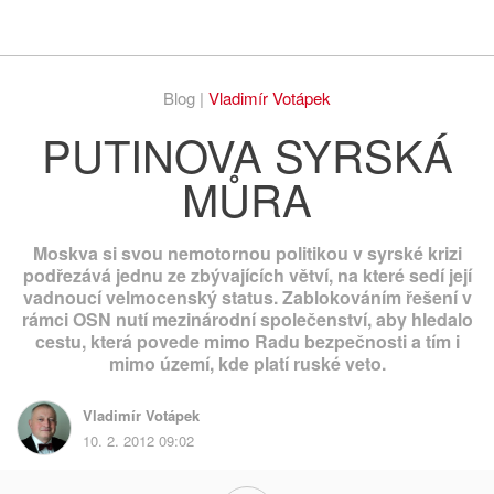
Respekt
Vy
Blog |
Vladimír Votápek
PUTINOVA SYRSKÁ
MŮRA
Moskva si svou nemotornou politikou v syrské krizi
podřezává jednu ze zbývajících větví, na které sedí její
vadnoucí velmocenský status. Zablokováním řešení v
rámci OSN nutí mezinárodní společenství, aby hledalo
cestu, která povede mimo Radu bezpečnosti a tím i
mimo území, kde platí ruské veto.
Vladimír Votápek
10. 2. 2012 09:02