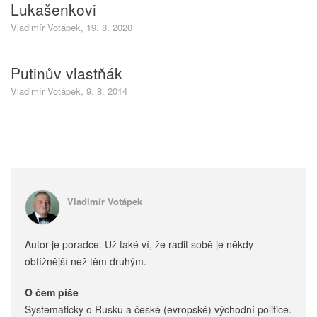
Lukašenkovi
Vladimír Votápek, 19. 8. 2020
Putinův vlastňák
Vladimír Votápek, 9. 8. 2014
Vladimír Votápek
Autor je poradce. Už také ví, že radit sobě je někdy
obtížnější než těm druhým.
O čem píše
Systematicky o Rusku a české (evropské) východní politice.