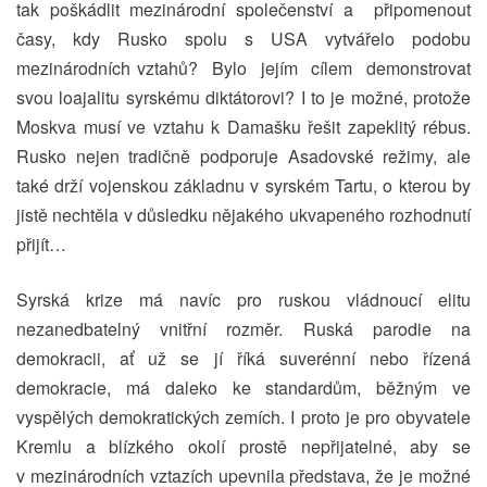
tak poškádlit mezinárodní společenství a připomenout
časy, kdy Rusko spolu s USA vytvářelo podobu
mezinárodních vztahů? Bylo jejím cílem demonstrovat
svou loajalitu syrskému diktátorovi? I to je možné, protože
Moskva musí ve vztahu k Damašku řešit zapeklitý rébus.
Rusko nejen tradičně podporuje Asadovské režimy, ale
také drží vojenskou základnu v syrském Tartu, o kterou by
jistě nechtěla v důsledku nějakého ukvapeného rozhodnutí
přijít…
Syrská krize má navíc pro ruskou vládnoucí elitu
nezanedbatelný vnitřní rozměr. Ruská parodie na
demokracii, ať už se jí říká suverénní nebo řízená
demokracie, má daleko ke standardům, běžným ve
vyspělých demokratických zemích. I proto je pro obyvatele
Kremlu a blízkého okolí prostě nepřijatelné, aby se
v mezinárodních vztazích upevnila představa, že je možné