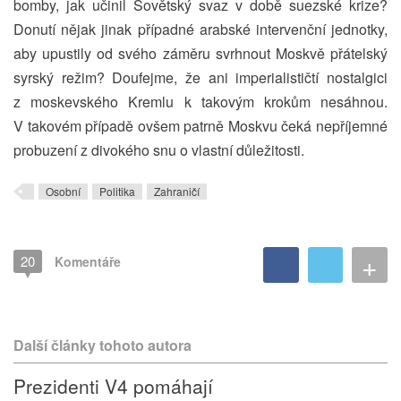
bomby, jak učinil Sovětský svaz v době suezské krize?
Donutí nějak jinak případné arabské intervenční jednotky,
aby upustily od svého záměru svrhnout Moskvě přátelský
syrský režim? Doufejme, že ani imperialističtí nostalgici
z moskevského Kremlu k takovým krokům nesáhnou.
V takovém případě ovšem patrně Moskvu čeká nepříjemné
probuzení z divokého snu o vlastní důležitosti.
Osobní
Politika
Zahraničí
+
20
Komentáře
Další články tohoto autora
Prezidenti V4 pomáhají