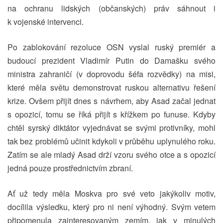
na ochranu lidských (občanských) práv sáhnout i
k vojenské intervenci.
Po zablokování rezoluce OSN vyslal ruský premiér a
budoucí prezident Vladimír Putin do Damašku svého
ministra zahraničí (v doprovodu šéfa rozvědky) na misi,
které měla světu demonstrovat ruskou alternativu řešení
krize. Ovšem přijít dnes s návrhem, aby Asad začal jednat
s opozicí, tomu se říká přijít s křížkem po funuse. Kdyby
chtěl syrský diktátor vyjednávat se svými protivníky, mohl
tak bez problémů učinit kdykoli v průběhu uplynulého roku.
Zatím se ale mladý Asad drží vzoru svého otce a s opozicí
jedná pouze prostřednictvím zbraní.
Ať už tedy měla Moskva pro své veto jakýkoliv motiv,
docílila výsledku, který pro ni není výhodný. Svým vetem
připomenula zainteresovaným zemím, jak v minulých