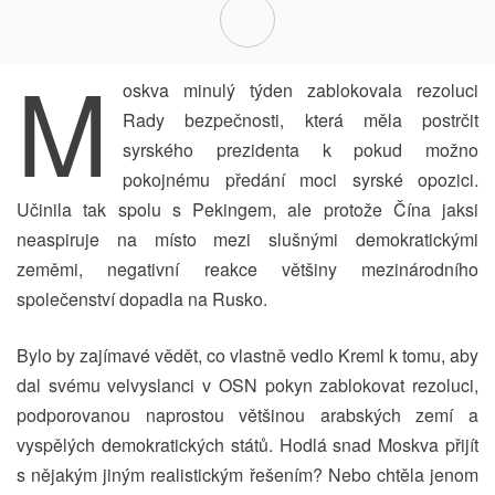
M
oskva minulý týden zablokovala rezoluci
Rady bezpečnosti, která měla postrčit
syrského prezidenta k pokud možno
pokojnému předání moci syrské opozici.
Učinila tak spolu s Pekingem, ale protože Čína jaksi
neaspiruje na místo mezi slušnými demokratickými
zeměmi, negativní reakce většiny mezinárodního
společenství dopadla na Rusko.
Bylo by zajímavé vědět, co vlastně vedlo Kreml k tomu, aby
dal svému velvyslanci v OSN pokyn zablokovat rezoluci,
podporovanou naprostou většinou arabských zemí a
vyspělých demokratických států. Hodlá snad Moskva přijít
s nějakým jiným realistickým řešením? Nebo chtěla jenom