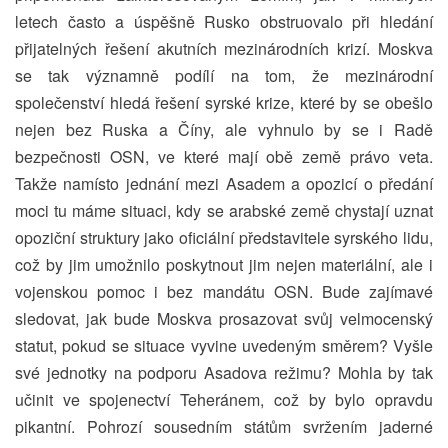
letech často a úspěšně Rusko obstruovalo při hledání
přijatelných řešení akutních mezinárodních krizí. Moskva
se tak významně podílí na tom, že mezinárodní
společenství hledá řešení syrské krize, které by se obešlo
nejen bez Ruska a Číny, ale vyhnulo by se i Radě
bezpečnosti OSN, ve které mají obě země právo veta.
Takže namísto jednání mezi Asadem a opozicí o předání
moci tu máme situaci, kdy se arabské země chystají uznat
opoziční struktury jako oficiální představitele syrského lidu,
což by jim umožnilo poskytnout jim nejen materiální, ale i
vojenskou pomoc i bez mandátu OSN. Bude zajímavé
sledovat, jak bude Moskva prosazovat svůj velmocenský
statut, pokud se situace vyvine uvedeným směrem? Vyšle
své jednotky na podporu Asadova režimu? Mohla by tak
učinit ve spojenectví Teheránem, což by bylo opravdu
pikantní. Pohrozí sousedním státům svržením jaderné